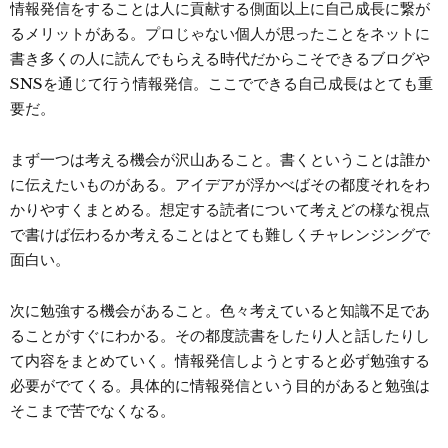
情報発信をすることは人に貢献する側面以上に自己成長に繋が
るメリットがある。プロじゃない個人が思ったことをネットに
書き多くの人に読んでもらえる時代だからこそできるブログや
SNSを通じて行う情報発信。ここでできる自己成長はとても重
要だ。
まず一つは考える機会が沢山あること。書くということは誰か
に伝えたいものがある。アイデアが浮かべばその都度それをわ
かりやすくまとめる。想定する読者について考えどの様な視点
で書けば伝わるか考えることはとても難しくチャレンジングで
面白い。
次に勉強する機会があること。色々考えていると知識不足であ
ることがすぐにわかる。その都度読書をしたり人と話したりし
て内容をまとめていく。情報発信しようとすると必ず勉強する
必要がでてくる。具体的に情報発信という目的があると勉強は
そこまで苦でなくなる。