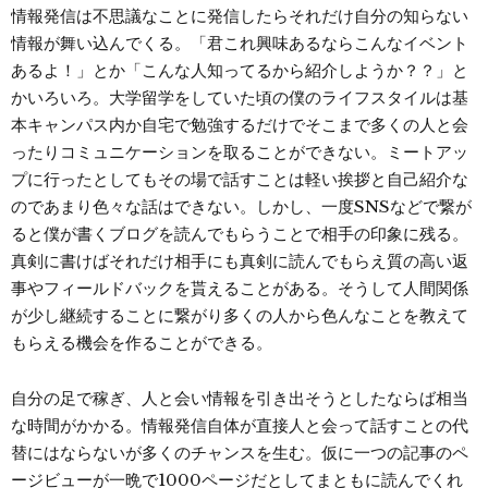
情報発信は不思議なことに発信したらそれだけ自分の知らない
情報が舞い込んでくる。「君これ興味あるならこんなイベント
あるよ！」とか「こんな人知ってるから紹介しようか？？」と
かいろいろ。大学留学をしていた頃の僕のライフスタイルは基
本キャンパス内か自宅で勉強するだけでそこまで多くの人と会
ったりコミュニケーションを取ることができない。ミートアッ
プに行ったとしてもその場で話すことは軽い挨拶と自己紹介な
のであまり色々な話はできない。しかし、一度SNSなどで繋が
ると僕が書くブログを読んでもらうことで相手の印象に残る。
真剣に書けばそれだけ相手にも真剣に読んでもらえ質の高い返
事やフィールドバックを貰えることがある。そうして人間関係
が少し継続することに繋がり多くの人から色んなことを教えて
もらえる機会を作ることができる。
自分の足で稼ぎ、人と会い情報を引き出そうとしたならば相当
な時間がかかる。情報発信自体が直接人と会って話すことの代
替にはならないが多くのチャンスを生む。仮に一つの記事のペ
ージビューが一晩で1000ページだとしてまともに読んでくれ