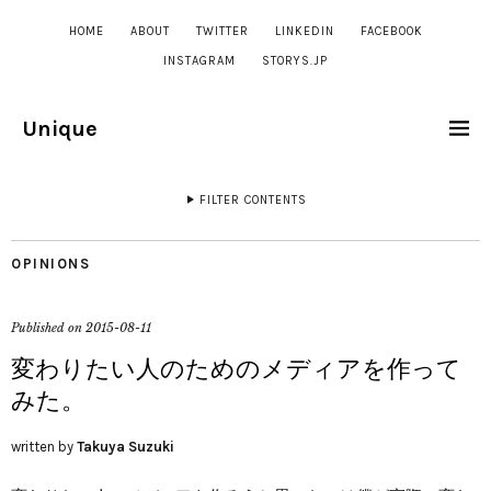
HOME
ABOUT
TWITTER
LINKEDIN
FACEBOOK
INSTAGRAM
STORYS.JP
Unique
FILTER CONTENTS
OPINIONS
Published on
2015-08-11
変わりたい人のためのメディアを作って
みた。
written by
Takuya Suzuki