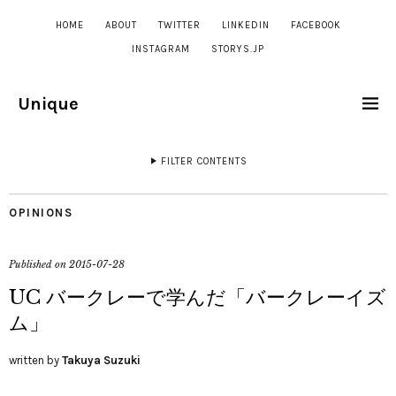
HOME
ABOUT
TWITTER
LINKEDIN
FACEBOOK
INSTAGRAM
STORYS.JP
Unique
FILTER CONTENTS
OPINIONS
Published on
2015-07-28
UC バークレーで学んだ「バークレーイズ
ム」
written by
Takuya Suzuki