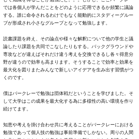
では各個人が学んだことをどのように応用できるか頻繁に議論
する。誰に命令されるわけでもなく能動的にスタディーグルー
ブが形成され小さなグループとなって勉強します。
読書課題を終え、その論点や様々な解釈について他の学生と議
論したり課題を共同でこなしたりもする。バックグラウンドや
専攻などが違えばそれだけ違う考えを交換できるし各々得意分
野が違うので効率も高まります。そうすることで効率と効果を
最大化を図りまたみんなで新しいアイデアを生み出す習慣がつ
くのです。
僕はバークレーで勉強は団体戦だということを学びました。そ
して大学はこの成果を最大化する為に多様性の高い環境を作り
続けてます。
知恵や考えを掛け合わせ共に考えることがバークレーにおける
勉強であって個人技の勉強は事前準備でしかない。周りの人間