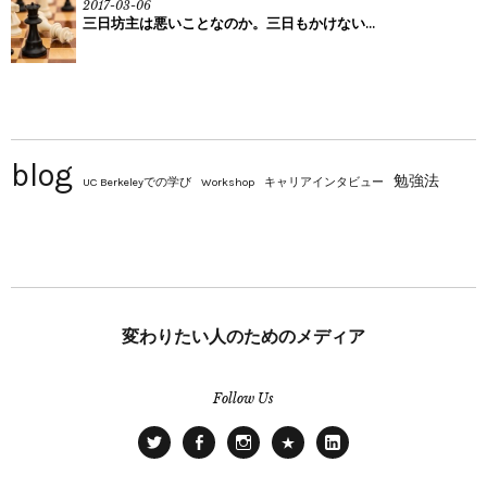
2017-03-06
三日坊主は悪いことなのか。三日もかけない...
blog
勉強法
UC Berkeleyでの学び
Workshop
キャリアインタビュー
変わりたい人のためのメディア
Follow Us
Tw
Fac
IN
Sto
Lin
itte
eb
ST
rys.
ked